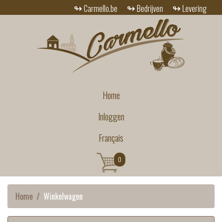
↬
↬
↬
Carmello.be
Bedrijven
Levering
Home
Inloggen
Français
0
Home
Winkelwagen